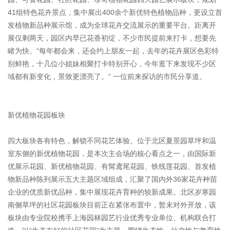
41组特色花卉景点，集中展出400余个新优特色植物品种，更设立首
发植物新品种展示馆，成为全球花卉交流展示的重要平台。距离开
展仅剩两天，园区内早已花香初绽，不少市民提前来打卡，想要先
睹为快。“每年都会来，还会约上朋友一起，去年的花卉展区色彩特
别鲜艳，十几位小姐妹相聚打卡特别开心，今年逛下来发现不少区
域都有新变化，景致更漂亮了。” 一位前来探访的市民分享道。
新优植物花园板块
四大板块各有特色，解锁不同花艺体验。位于北区夏景园草坪和温
室东侧的新优植物花园，是本次主会场的核心看点之一，由国际新
优展示花园、新优植物花园、有髯鸢尾花园、铁线莲花园、首发植
物新品种陈列展示五大主题区域组成，汇聚了国内外36家花卉种苗
企业的优质新优品种，集中展现花卉育种的较新成果。北区岁寒园
南侧草坪的社区花园板块目前正在紧张布置中，暂未对外开放，该
板块由专业院校携手上海园林园艺行业优秀专业单位、机构联合打